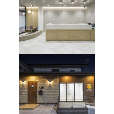
北鎌倉みづきアイクリニック
portfolio
内科
ひだまり新浦安
portfolio
内科