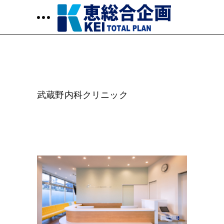
武蔵野内科クリニック