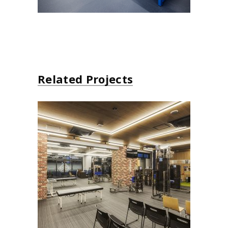
Related Projects
北原整形外科
portfolio
整形外科